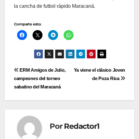
la cancha de futbol rápido Maracaná.
Comparte esto:
Navegación
ERM Amigos de Julio,
Ya viene el clásico Joven
campeones del torneo
de Poza Rica
de
sabatino del Maracaná
entradas
Por
Redactor1