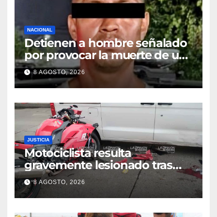
NACIONAL
Detienen a hombre señalado
por provocar la muerte de un
adulto mayor
8 AGOSTO, 2026
JUSTICIA
Motociclista resulta
gravemente lesionado tras
choque en la colonia Ricardo
8 AGOSTO, 2026
Flores Magón