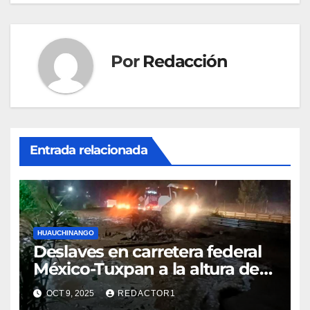
Por
Redacción
Entrada relacionada
HUAUCHINANGO
Deslaves en carretera federal
México-Tuxpan a la altura de
la Terminal de Autobuses
OCT 9, 2025
REDACTOR1