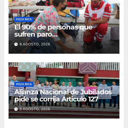
POZA RICA
El 90% de personas que
sufren paro
cardiorrespiratorio mueren
8 AGOSTO, 2026
POZA RICA
Alianza Nacional de Jubilados
pide se corrija Articulo 127
8 AGOSTO, 2026