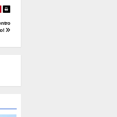
entro
ño!