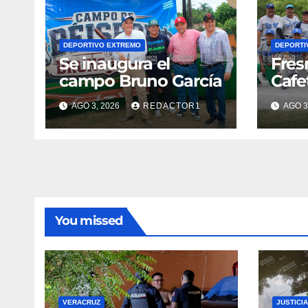
DEPORTIVO EXTREMO
DEPORTI
Se inaugura el
Fres
campo Bruno García
Cafe
AGO 3, 2026
REDACTOR1
AGO 3
You missed
VERACRUZ
JUSTICIA