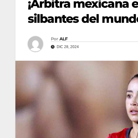
¡Arbitra mexicana e
silbantes del mund
Por
ALF
DIC 28, 2024