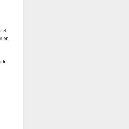
o el
ón en
jado