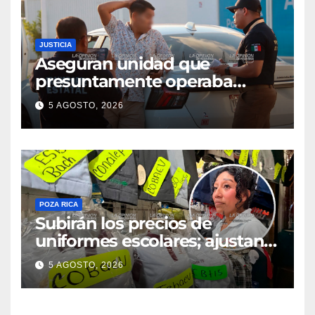
JUSTICIA
Aseguran unidad que
presuntamente operaba
mediante aplicación digital en
5 AGOSTO, 2026
operativo de Transporte
Público
POZA RICA
Subirán los precios de
uniformes escolares; ajustan
promociones
5 AGOSTO, 2026