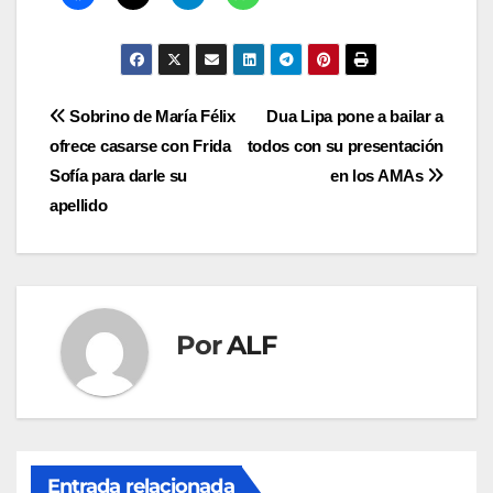
Navegación
Sobrino de María Félix
Dua Lipa pone a bailar a
ofrece casarse con Frida
todos con su presentación
de
Sofía para darle su
en los AMAs
entradas
apellido
Por
ALF
Entrada relacionada