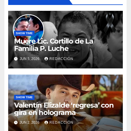
SHOW TIME
Muere Lic. Cortillo de La
Familia P. Luche
JUN 5, 2026
REDACCIÓN
SHOW TIME
Valentín Elizalde ‘regresa’ con
gira en holograma
JUN 2, 2026
REDACCIÓN