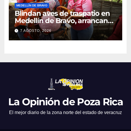
MEDELLÍN DE BRAVO
Blindan aves de traspatio en
Medellín de Bravo, arrancan
vacunación masiva contra el
7 AGOSTO, 2026
Newcastle
La Opinión de Poza Rica
El mejor diario de la zona norte del estado de veracruz