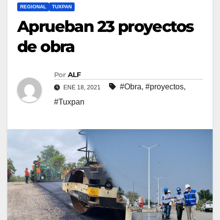
REGIONAL
TUXPAN
Aprueban 23 proyectos
de obra
Por
ALF
#Obra
,
#proyectos
,
ENE 18, 2021
#Tuxpan