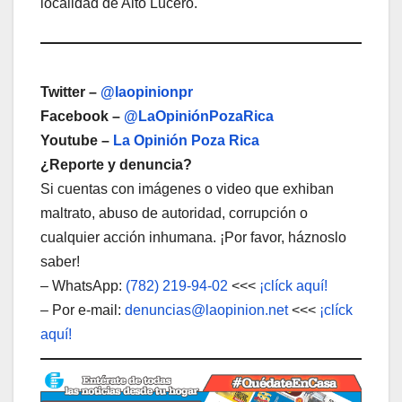
localidad de Alto Lucero.
Twitter –
@laopinionpr
Facebook –
@LaOpiniónPozaRica
Youtube –
La Opinión Poza Rica
¿Reporte y denuncia?
Si cuentas con imágenes o video que exhiban
maltrato, abuso de autoridad, corrupción o
cualquier acción inhumana. ¡Por favor, háznoslo
saber!
– WhatsApp:
(782) 219-94-02
<<<
¡clíck aquí!
– Por e-mail:
denuncias@laopinion.net
<<<
¡clíck
aquí!