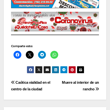
Comparte esto:
Navegación
Caótica vialidad en el
Muere al interior de un
centro de la ciudad
rancho
de
entradas