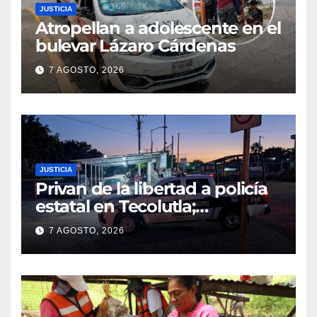
JUSTICIA
Atropellan a adolescente en el
bulevar Lázaro Cárdenas
7 AGOSTO, 2026
JUSTICIA
Privan de la libertad a policía
estatal en Tecolutla;
despliegan operativo para
7 AGOSTO, 2026
localizarlo