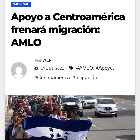
NACIONAL
Apoyo a Centroamérica
frenará migración:
AMLO
Por
ALF
#AMLO
,
#Apoyo
,
ENE 18, 2021
#Centroamérica
,
#migración