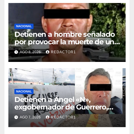
NACIONAL
Detienen a hombre señalado
por provocar la muerte de un
adulto mayor
AGO 8, 2026
REDACTOR1
NACIONAL
Detienen a Ángel «N»,
exgobernador de Guerrero,
por el caso Ayotzinapa
AGO 7, 2026
REDACTOR1