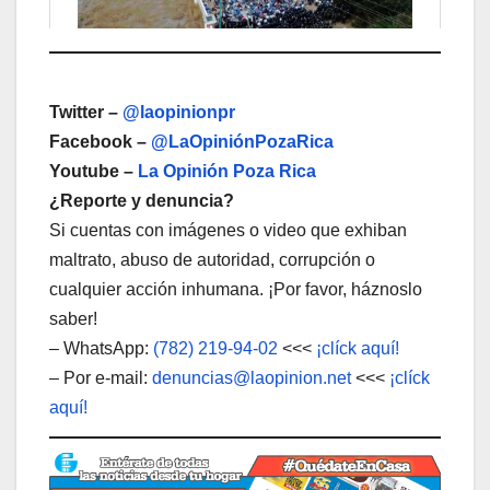
Twitter –
@laopinionpr
Facebook –
@LaOpiniónPozaRica
Youtube –
La Opinión Poza Rica
¿Reporte y denuncia?
Si cuentas con imágenes o video que exhiban
maltrato, abuso de autoridad, corrupción o
cualquier acción inhumana. ¡Por favor, háznoslo
saber!
– WhatsApp:
(782) 219-94-02
<<<
¡clíck aquí!
– Por e-mail:
denuncias@laopinion.net
<<<
¡clíck
aquí!