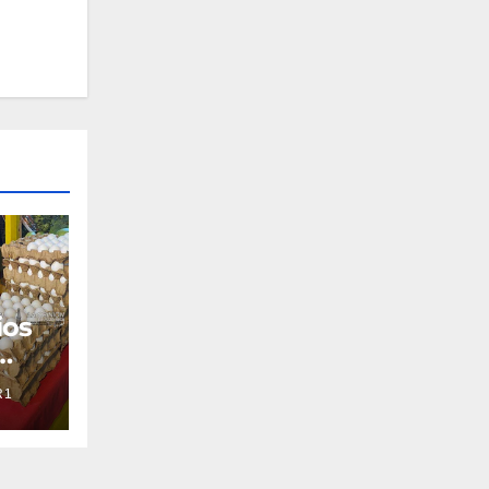
ios
R1