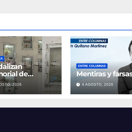
CA
alizan
ENTRE COLUMNAS
orial de
Mentiras y farsa
sonas
OSTO, 2026
4 AGOSTO, 2026
parecidas sobre
ulevar Ruiz
ines