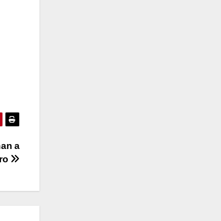
nan a
ro