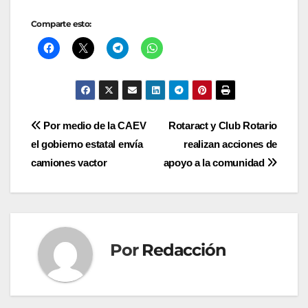
Comparte esto:
Navegación
Por medio de la CAEV
Rotaract y Club Rotario
el gobierno estatal envía
realizan acciones de
de
camiones vactor
apoyo a la comunidad
entradas
Por
Redacción