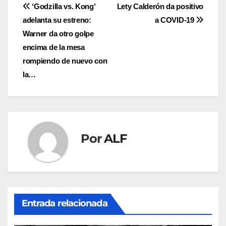
Navegación
‘Godzilla vs. Kong’
Lety Calderón da positivo
adelanta su estreno:
a COVID-19
de
Warner da otro golpe
entradas
encima de la mesa
rompiendo de nuevo con
la…
Por
ALF
Entrada relacionada