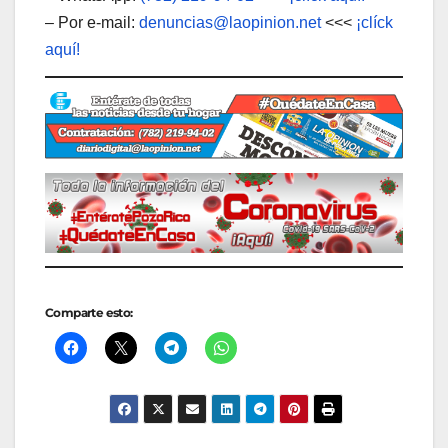
– Por e-mail:
denuncias@laopinion.net
<<<
¡clíck
aquí!
Comparte esto: