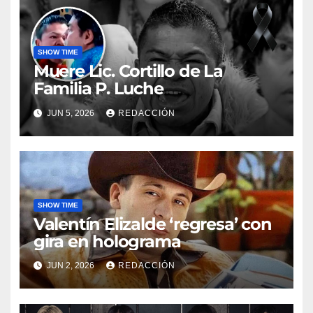
SHOW TIME
Muere Lic. Cortillo de La
Familia P. Luche
JUN 5, 2026
REDACCIÓN
SHOW TIME
Valentín Elizalde ‘regresa’ con
gira en holograma
JUN 2, 2026
REDACCIÓN