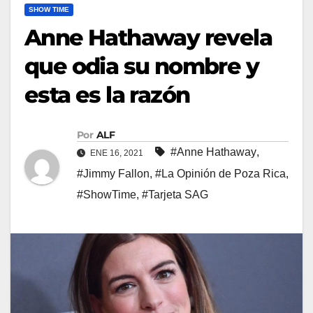
SHOW TIME
Anne Hathaway revela
que odia su nombre y
esta es la razón
Por
ALF
#Anne Hathaway
,
ENE 16, 2021
#Jimmy Fallon
,
#La Opinión de Poza Rica
,
#ShowTime
,
#Tarjeta SAG