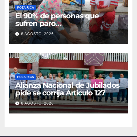
POZA RICA
El 90% de personas que
sufren paro
cardiorrespiratorio mueren
8 AGOSTO, 2026
POZA RICA
Alianza Nacional de Jubilados
pide se corrija Articulo 127
8 AGOSTO, 2026