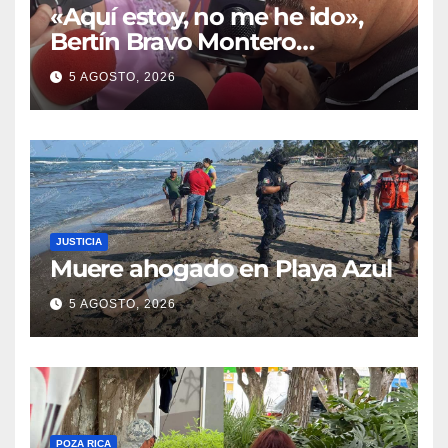
«Aquí estoy, no me he ido»,
Bertín Bravo Montero
comparece ante el Congreso
5 AGOSTO, 2026
de Veracruz por
procedimiento de desafuero
JUSTICIA
Muere ahogado en Playa Azul
5 AGOSTO, 2026
POZA RICA