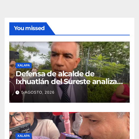
You missed
XALAPA
Defensa de alcalde de
Ixhuatlán del Sureste analiza
promover amparo tras
5 AGOSTO, 2026
resolución sobre el desafuero
XALAPA