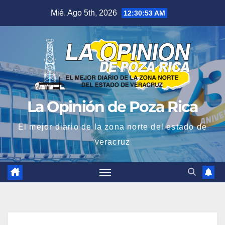
Saltar
Mié. Ago 5th, 2026
12:30:54 AM
al
contenido
La Opinión de Poza Rica
El mejor diario de la zona norte del estado de
veracruz