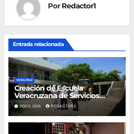
Por
Redactor1
Entrada relacionada
VERACRUZ
Creación de Escuela
Veracruzana de Servicios
Turisticos ayudará a competir
AGO 5, 2026
REDACTOR1
contra destinos del Caribe:
COMETUR