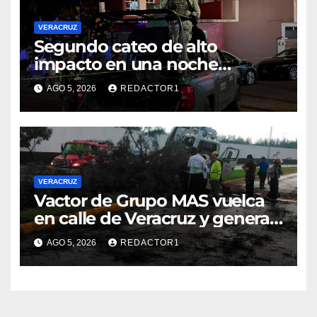
VERACRUZ
Segundo cateo de alto
impacto en una noche
moviliza a fuerzas federales y
AGO 5, 2026
REDACTOR1
estatales en Veracruz
VERACRUZ
Vactor de Grupo MAS vuelca
en calle de Veracruz y genera
caos vial
AGO 5, 2026
REDACTOR1