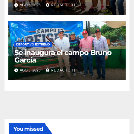
AGO 5, 2026
REDACTOR1
DEPORTIVO EXTREMO
Se inaugura el campo Bruno
García
AGO 3, 2026
REDACTOR1
You missed