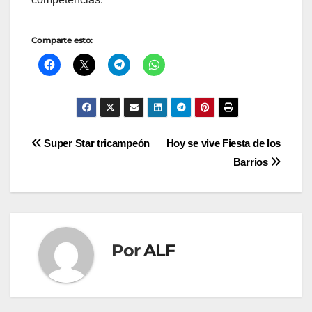
Comparte esto:
Navegación
Super Star tricampeón
Hoy se vive Fiesta de los
Barrios
de
entradas
Por
ALF