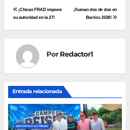
Navegación
¡Chicas FRAD impone
¡Suman dos de dos en
su autoridad en la 27!
Barrios 2026!
de
entradas
Por
Redactor1
Entrada relacionada
DEPORTIVO EXTREMO