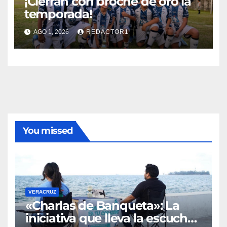
¡Cierran con broche de oro la
temporada!
AGO 1, 2026
REDACTOR1
You missed
VERACRUZ
«Charlas de Banqueta»: La
iniciativa que lleva la escucha