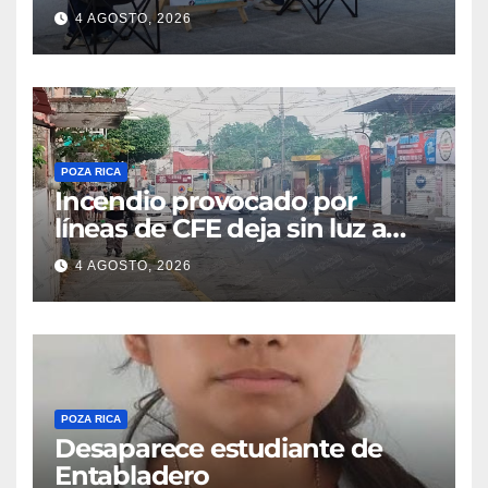
de la salud mental al bulevar
4 AGOSTO, 2026
de Veracruz
POZA RICA
Incendio provocado por
líneas de CFE deja sin luz a
decenas de familias
4 AGOSTO, 2026
POZA RICA
Desaparece estudiante de
Entabladero