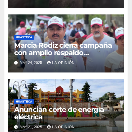
HUASTECA
Marcia Rodiz cierra campaña
con amplio respaldo
ciudadano
MAY 24, 2025
LA OPINIÓN
HUASTECA
Anuncian corte de energía
eléctrica
MAY 21, 2025
LA OPINIÓN