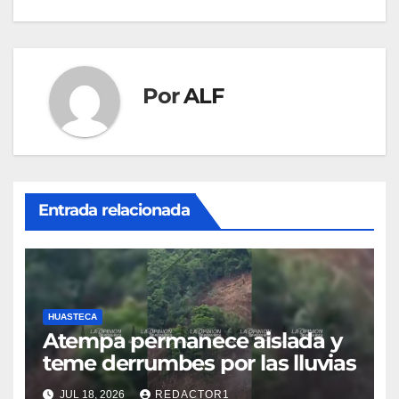
entradas
Por
ALF
Entrada relacionada
HUASTECA
Atempa permanece aislada y
teme derrumbes por las lluvias
JUL 18, 2026
REDACTOR1