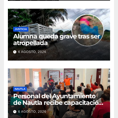
JUSTICIA
Alumna queda grave tras ser
atropellada
6 AGOSTO, 2026
NAUTLA
Personal del Ayuntamiento
de Nautla recibe capacitación
en atención a emergencias
6 AGOSTO, 2026