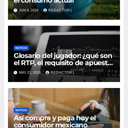
el consumo actual
JUN 9, 2026
REDACTOR1
NOTICIA
Glosario del jugador: ¿qué son
el RTP, el requisito de apuesta,
los giros gratis y la volatilidad?
MAY 21, 2026
REDACTOR1
NOTICIA
Así compra y paga hoy el
consumidor mexicano