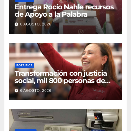
Entrega Rocío Nahle recursos
de Apoyo a la Palabra
6 AGOSTO, 2026
POZA RICA
Transformación con justicia
social, mil 800 personas de
siete municipios reciben
6 AGOSTO, 2026
Apoyo a la Palabra: Rocío
Nahle