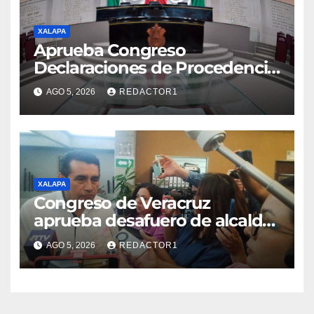
XALAPA
Aprueba Congreso
Declaraciones de Procedencia
en contra de dos munícipes
AGO 5, 2026
REDACTOR1
XALAPA
Congreso de Veracruz
aprueba desafuero de alcaldes
de Ixhuatlán del Sureste y
AGO 5, 2026
REDACTOR1
Úrsulo Galván