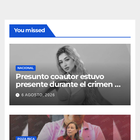
You missed
NACIONAL
Presunto coautor estuvo
presente durante el crimen de
Valeria Márquez: Fiscalía
6 AGOSTO, 2026
POZA RICA