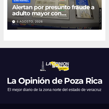
SAN RAFAEL
Alertan por presunto fraude a
adulto mayor con
discapacidad visual en cajero
6 AGOSTO, 2026
bancario
La Opinión de Poza Rica
El mejor diario de la zona norte del estado de veracruz