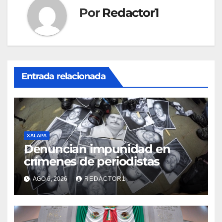
Por
Redactor1
Entrada relacionada
XALAPA
Denuncian impunidad en
crímenes de periodistas
AGO 6, 2026
REDACTOR1