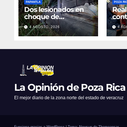
PAPANTLA
POZA RI
Dos lesionados en
Real
choque de
cont
camionetas
den
4 AGOSTO, 2026
4 AG
La Opinión de Poza Rica
El mejor diario de la zona norte del estado de veracruz
Funciona gracias a WordPress
|
Tema: Newsup de
Themeansar