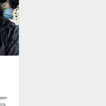
buyen
ica,