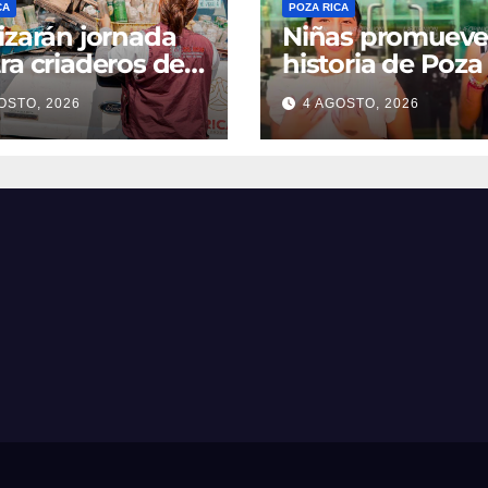
CA
POZA RICA
izarán jornada
Niñas promuev
ra criaderos del
historia de Poza
gue
OSTO, 2026
4 AGOSTO, 2026