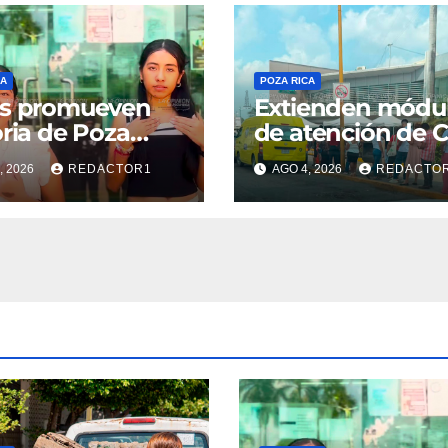
CA
POZA RICA
as promueven
Extienden módu
oria de Poza
de atención de 
, 2026
REDACTOR1
AGO 4, 2026
REDACTO