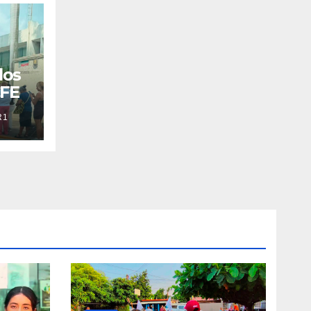
los
CFE
R1