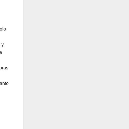
olo
 y
a
oras
tanto