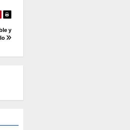
ble y
blo