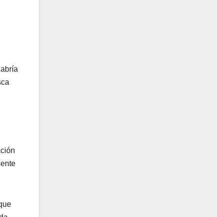
habría
sca
ación
gente
 que