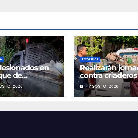
A
POZA RICA
lesionados en
Realizarán jorn
que de
contra criaderos
ionetas
dengue
OSTO, 2026
4 AGOSTO, 2026