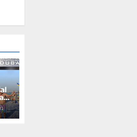
al
ta
R1
en