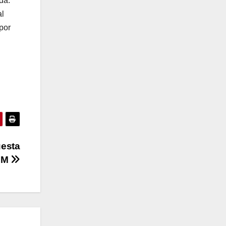
da.
al
por
uesta
VEM