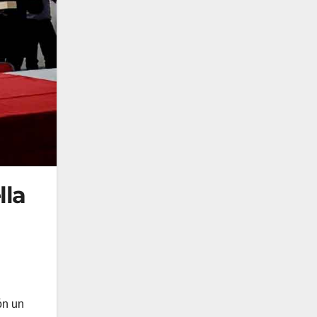
lla
ón un