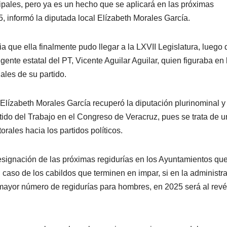
cipales, pero ya es un hecho que se aplicará en las próximas
5, informó la diputada local Elízabeth Morales García.
ia que ella finalmente pudo llegar a la LXVII Legislatura, luego 
ente estatal del PT, Vicente Aguilar Aguilar, quien figuraba en 
ales de su partido.
a, Elízabeth Morales García recuperó la diputación plurinominal y
rtido del Trabajo en el Congreso de Veracruz, pues se trata de 
orales hacia los partidos políticos.
designación de las próximas regidurías en los Ayuntamientos qu
caso de los cabildos que terminen en impar, si en la administr
 mayor número de regidurías para hombres, en 2025 será al revé