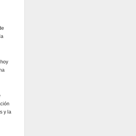
de
la
 hoy
una
e
ación
s y la