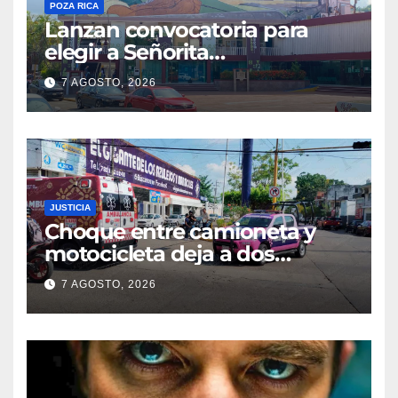
POZA RICA
Lanzan convocatoria para
elegir a Señorita
Independencia, Patria y
7 AGOSTO, 2026
Libertad 2026
JUSTICIA
Choque entre camioneta y
motocicleta deja a dos
jóvenes lesionados en la
7 AGOSTO, 2026
colonia 27 de Septiembre de
Poza Rica