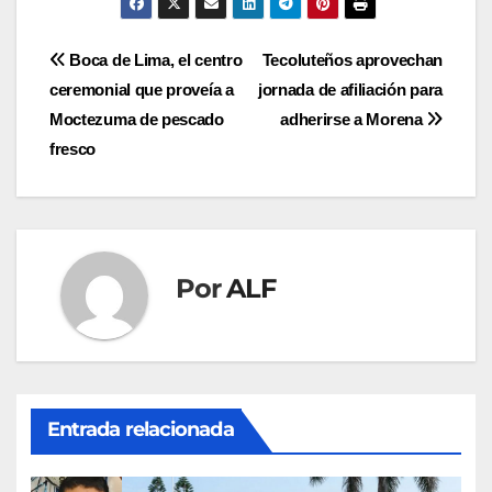
Navegación
Boca de Lima, el centro
Tecoluteños aprovechan
ceremonial que proveía a
jornada de afiliación para
de
Moctezuma de pescado
adherirse a Morena
entradas
fresco
Por
ALF
Entrada relacionada