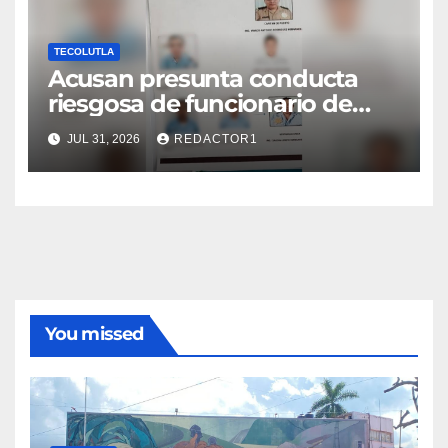
TECOLUTLA
Acusan presunta conducta
riesgosa de funcionario de
Capitanía de Puerto durante
JUL 31, 2026
REDACTOR1
ensayo de comparsa en
Tecolutla
You missed