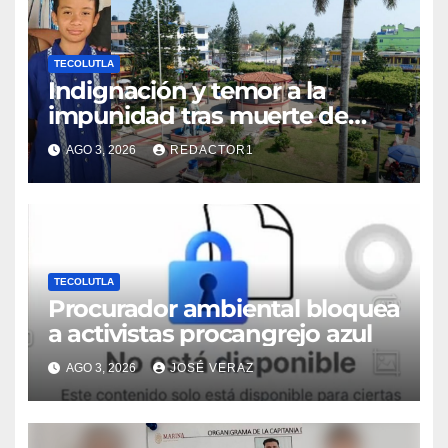
TECOLUTLA
Indignación y temor a la
impunidad tras muerte de
adolescente atropellado en
AGO 3, 2026
REDACTOR1
Tecolutla
TECOLUTLA
Procurador ambiental bloquea
a activistas procangrejo azul
AGO 3, 2026
JOSÉ VERAZ