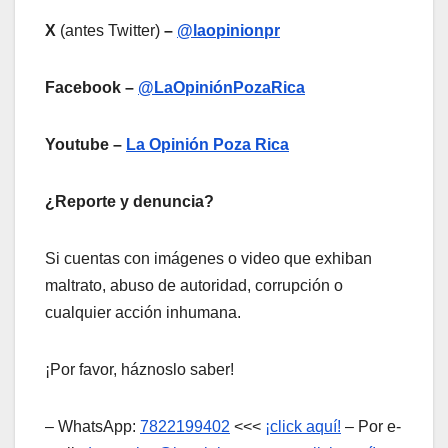
X
(antes Twitter)
–
@laopinionpr
Facebook –
@LaOpiniónPozaRica
Youtube –
La Opinión Poza Rica
¿Reporte y denuncia?
Si cuentas con imágenes o video que exhiban
maltrato, abuso de autoridad, corrupción o
cualquier acción inhumana.
¡Por favor, háznoslo saber!
– WhatsApp:
7822199402
<<<
¡click aquí!
– Por e-