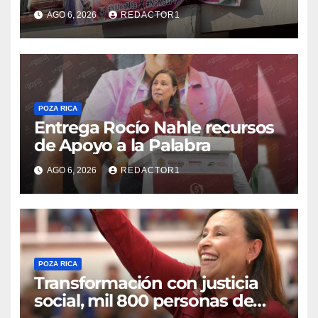
Danna Yanina y el
AGO 6, 2026
REDACTOR1
esclarecimiento del caso
Dafne
POZA RICA
Entrega Rocío Nahle recursos
de Apoyo a la Palabra
AGO 6, 2026
REDACTOR1
POZA RICA
Transformación con justicia
social, mil 800 personas de