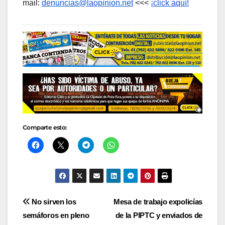
mail:
denuncias@laopinion.net
<<<
¡click aquí!
Comparte esto:
Navegación
No sirven los
Mesa de trabajo expolicías
semáforos en pleno
de la PIPTC y enviados de