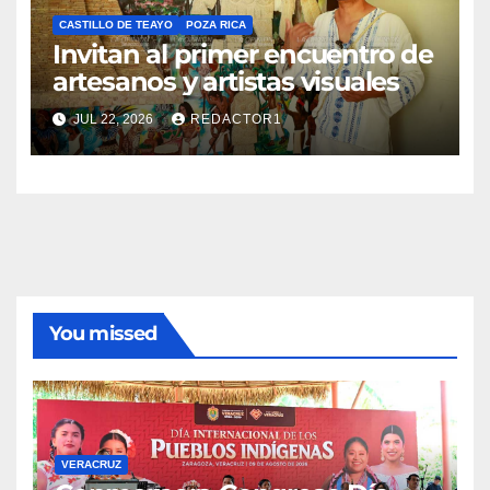
CASTILLO DE TEAYO
POZA RICA
Invitan al primer encuentro de
artesanos y artistas visuales
JUL 22, 2026
REDACTOR1
You missed
VERACRUZ