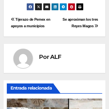
Navegación
Tijerazo de Pemex en
Se aproximan los tres
apoyos a municipios
Reyes Magos
de
entradas
Por
ALF
Entrada relacionada