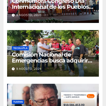
Conmemora Congreso Día
Internacional de los Pueblos
Indígenas
9 AGOSTO, 2026
TECOLUTLA
Comisión Nacional de
Emergencias busca adquirir
ambulancia para la
9 AGOSTO, 2026
subdelegación de Hueytepec
TUXPAN