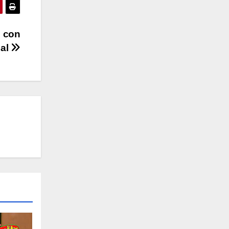
o con
nal