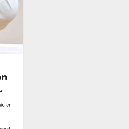
ón
.
nio en