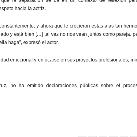
 que la separación se da en un contexto de reflexión pers
peto hacia la actriz.
constantemente, y ahora que le crecieron estas alas tan herm
lado y está bien […] tal vez no nos vean juntos como pareja, p
lla haga”, expresó el actor.
idad emocional y enfocarse en sus proyectos profesionales, mi
acruz, no ha emitido declaraciones públicas sobre el proc