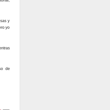
onal,
osas y
ero yo
entras
eso de