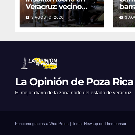
Veracruz: vecino
barr
denuncia intento de
dent
3 AGOSTO, 2026
3 AG
cateo tras viralizar
en C
video captado por
cond
cámaras de
golp
seguridad
La Opinión de Poza Rica
El mejor diario de la zona norte del estado de veracruz
Funciona gracias a WordPress
|
Tema: Newsup de
Themeansar