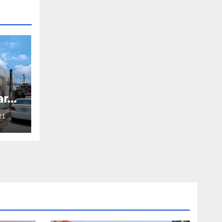
ará
R1