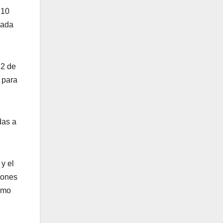
 10
nada
 2 de
 para
das a
y el
iones
como