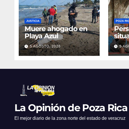
JUSTICIA
POZA RI
Muere ahogado en
Pers
Playa Azul
situ
con 
5 AGOSTO, 2026
5 AG
adu
espa
La Opinión de Poza Rica
El mejor diario de la zona norte del estado de veracruz