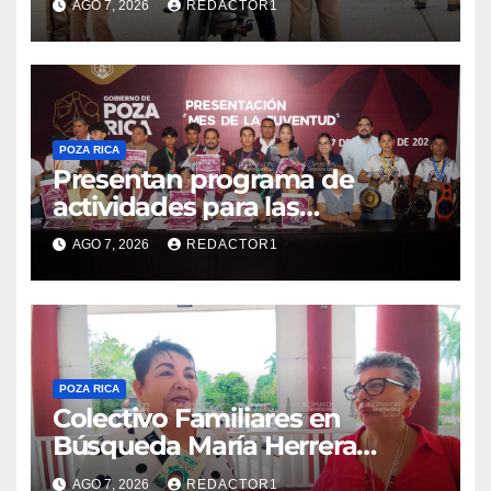
AGO 7, 2026
REDACTOR1
POZA RICA
Presentan programa de
actividades para las
juventudes
AGO 7, 2026
REDACTOR1
POZA RICA
Colectivo Familiares en
Búsqueda María Herrera
convoca a marcha
AGO 7, 2026
REDACTOR1