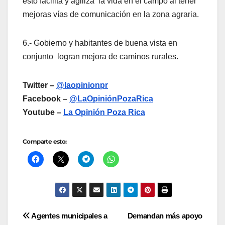
esto facilita y agiliza la vida en el campo al tener
mejoras vías de comunicación en la zona agraria.
6.- Gobierno y habitantes de buena vista en
conjunto logran mejora de caminos rurales.
Twitter –
@laopinionpr
Facebook –
@LaOpiniónPozaRica
Youtube –
La Opinión Poza Rica
Comparte esto:
Navegación
Agentes municipales a
Demandan más apoyo