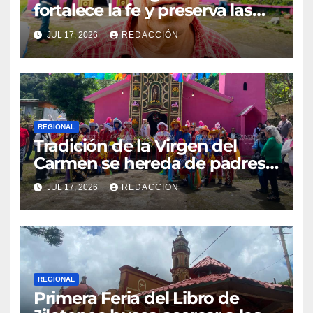
fortalece la fe y preserva las
tradiciones en El Esquilón
JUL 17, 2026
REDACCIÓN
REGIONAL
Tradición de la Virgen del
Carmen se hereda de padres a
hijos en El Esquilón, Jilotepec
JUL 17, 2026
REDACCIÓN
REGIONAL
Primera Feria del Libro de