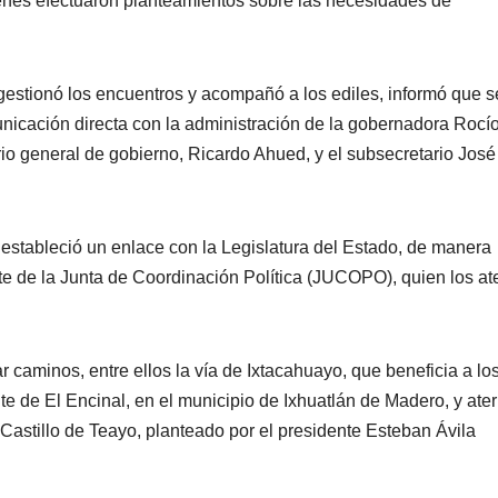
enes efectuaron planteamientos sobre las necesidades de
 gestionó los encuentros y acompañó a los ediles, informó que s
nicación directa con la administración de la gobernadora Rocí
rio general de gobierno, Ricardo Ahued, y el subsecretario José
estableció un enlace con la Legislatura del Estado, de manera
te de la Junta de Coordinación Política (JUCOPO), quien los at
ar caminos, entre ellos la vía de Ixtacahuayo, que beneficia a lo
e de El Encinal, en el municipio de Ixhuatlán de Madero, y ater
 Castillo de Teayo, planteado por el presidente Esteban Ávila