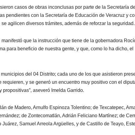
sieron casos de obras inconclusas por parte de la Secretaría d
mas pendientes con la Secretaría de Educación de Veracruz y co
 se agilicen diversos trámites, además de reforzar la seguridad.
, manifestó que la instrucción que tiene de la gobernadora Rocí
a para beneficio de nuestra gente, y que, como lo ha dicho, el
1 municipios del 04 Distrito; cada uno de los que asistieron pres
 requieren, y se generó un encuentro muy positivo con el dipu
 propositivas”, aseveró Imelda Garrido.
atlán de Madero, Arnulfo Espinoza Tolentino; de Texcatepec, Ama
rnández; de Zontecomatlán, Adrián Feliciano Martínez; de Cer
o Juárez, Samuel Arreola Argüelles, y de Castillo de Teayo, Es