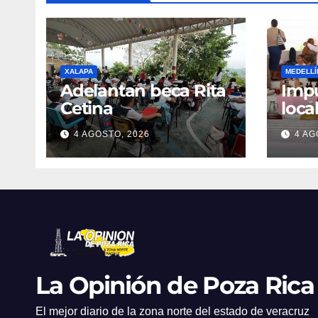
XALAPA
MEDELLÍ
Adelantan beca Rita
Impu
Cetina
loca
Mer
4 AGOSTO, 2026
4 AG
en M
La Opinión de Poza Rica
El mejor diario de la zona norte del estado de veracruz