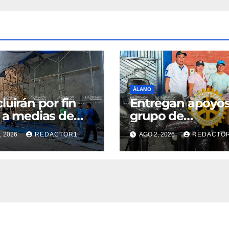
ÁLAMO
luirán por fin
Entregan apoyos
 a medias de
grupo de
 Arrieta
rehabilitación 5 
, 2026
REDACTOR1
AGO 2, 2026
REDACTO
Febrero