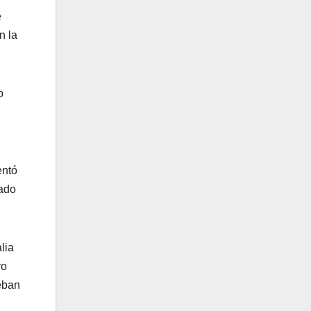
e
n la
o
entó
tado
lia
ro
teban