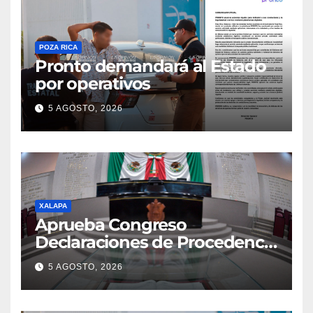
POZA RICA
Pronto demandará al Estado
por operativos
5 AGOSTO, 2026
XALAPA
Aprueba Congreso
Declaraciones de Procedencia
en contra de dos munícipes
5 AGOSTO, 2026