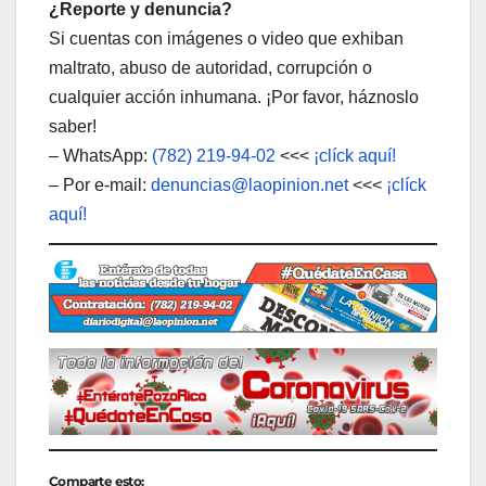
¿Reporte y denuncia?
Si cuentas con imágenes o video que exhiban
maltrato, abuso de autoridad, corrupción o
cualquier acción inhumana. ¡Por favor, háznoslo
saber!
– WhatsApp:
(782) 219-94-02
<<<
¡clíck aquí!
– Por e-mail:
denuncias@laopinion.net
<<<
¡clíck
aquí!
Comparte esto: