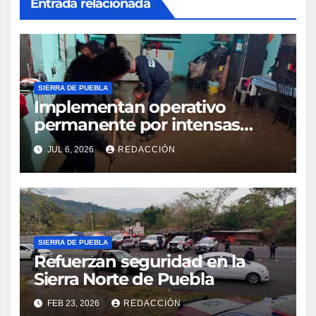
Entrada relacionada
SIERRA DE PUEBLA
Implementan operativo
permanente por intensas
lluvias en la Sierra Norte de
JUL 6, 2026
REDACCIÓN
Puebla
SIERRA DE PUEBLA
Refuerzan seguridad en la
Sierra Norte de Puebla
FEB 23, 2026
REDACCIÓN