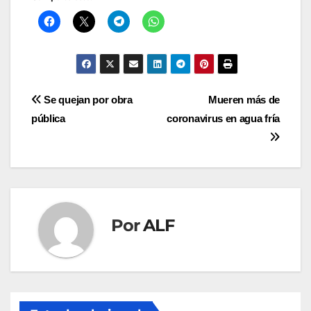
Navegación
Se quejan por obra
Mueren más de
pública
coronavirus en agua fría
de
entradas
Por
ALF