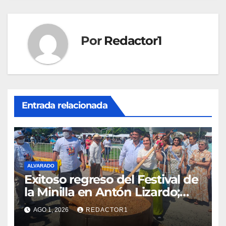
Por
Redactor1
Entrada relacionada
ALVARADO
Exitoso regreso del Festival de
la Minilla en Antón Lizardo;
impulsa el turismo y la
AGO 1, 2026
REDACTOR1
gastronomía alvaradeña