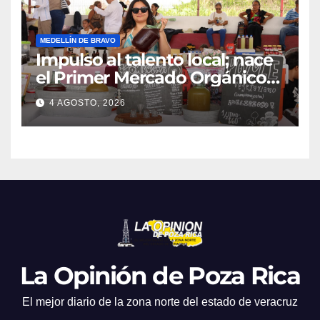
MEDELLÍN DE BRAVO
Impulso al talento local; nace
el Primer Mercado Orgánico
en Medellín
4 AGOSTO, 2026
La Opinión de Poza Rica
El mejor diario de la zona norte del estado de veracruz