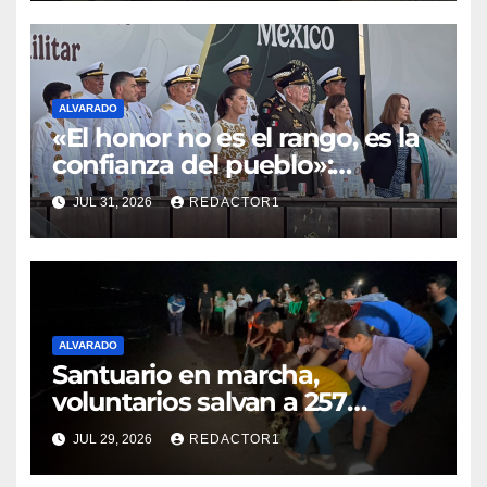
ALVARADO
«El honor no es el rango, es la
confianza del pueblo»:
Sheinbaum encabeza
JUL 31, 2026
REDACTOR1
graduación en la Naval de
Antón Lizardo
ALVARADO
Santuario en marcha,
voluntarios salvan a 257
cangrejos azules
JUL 29, 2026
REDACTOR1