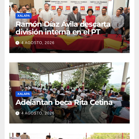
XALAPA
Ramón Díaz Ávila descarta
división interna en el PT
4 AGOSTO, 2026
XALAPA
Adelantan beca Rita Cetina
4 AGOSTO, 2026