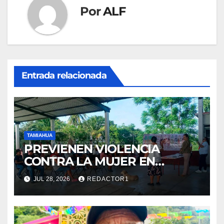
Por
ALF
Entrada relacionada
TAMIAHUA
PREVIENEN VIOLENCIA
CONTRA LA MUJER EN
COMUNIDADES
JUL 28, 2026
REDACTOR1