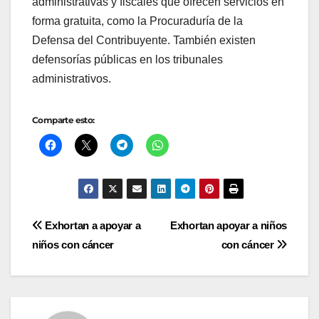
administrativas y fiscales que ofrecen servicios en
forma gratuita, como la Procuraduría de la
Defensa del Contribuyente. También existen
defensorías públicas en los tribunales
administrativos.
Comparte esto:
Navegación
Exhortan a apoyar a
Exhortan apoyar a niños
niños con cáncer
con cáncer
de
entradas