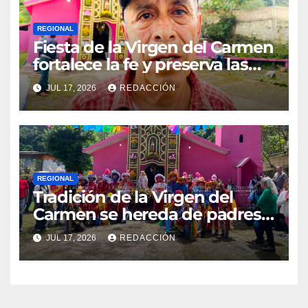
REGIONAL
Fiesta de la Virgen del Carmen
fortalece la fe y preserva las
tradiciones en El Esquilón
JUL 17, 2026
REDACCIÓN
REGIONAL
Tradición de la Virgen del
Carmen se hereda de padres a
hijos en El Esquilón, Jilotepec
JUL 17, 2026
REDACCIÓN