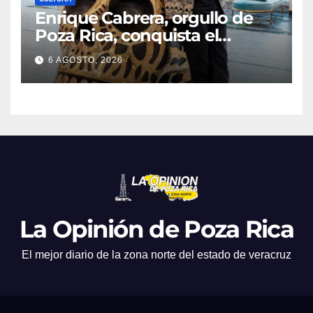
Enrique Cabrera, orgullo de
Poza Rica, conquista el
mundo con su arte
6 AGOSTO, 2026
La Opinión de Poza Rica
El mejor diario de la zona norte del estado de veracruz