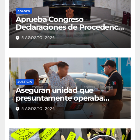
XALAPA
Aprueba Congreso
Declaraciones de Procedencia
en contra de dos munícipes
5 AGOSTO, 2026
JUSTICIA
Aseguran unidad que
presuntamente operaba
mediante aplicación digital en
5 AGOSTO, 2026
operativo de Transporte
Público