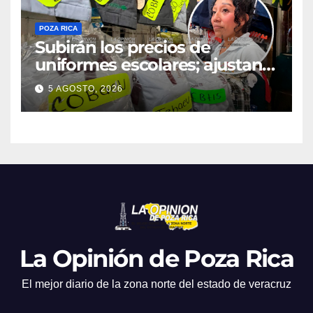
POZA RICA
Subirán los precios de
uniformes escolares; ajustan
promociones
5 AGOSTO, 2026
La Opinión de Poza Rica
El mejor diario de la zona norte del estado de veracruz