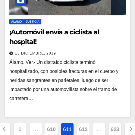
ÁLAMO
JUSTICIA
¡Automóvil envía a ciclista al
hospital!
13 DICIEMBRE, 2019
Álamo, Ver.- Un distraído ciclista terminó
hospitalizado, con posibles fracturas en el cuerpo y
heridas sangrantes en parietales, luego de ser
impactado por una automovilista sobre el tramo de
carretera…
Paginación
1
…
610
611
612
…
623