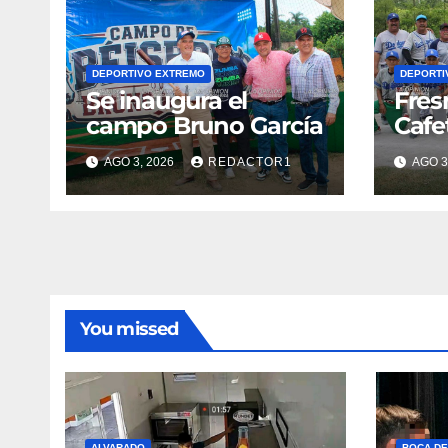
DEPORTIVO EXTREMO
DEPORTI
Se inaugura el
Fres
campo Bruno García
Cafe
AGO 3, 2026
REDACTOR1
AGO 3
You missed
ALVARADO
BOCA DE