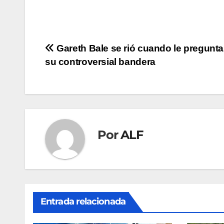
Navegación
Gareth Bale se rió cuando le pregunta
su controversial bandera
de
entradas
Por
ALF
Entrada relacionada