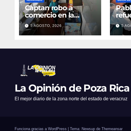
Captan robo a
Pabl
comercio en la
refu
Riviera Veracruzana;
con 
5 AGOSTO, 2026
5 AG
cámaras registran
gest
cada movimiento
ant
del presunto
responsable
La Opinión de Poza Rica
El mejor diario de la zona norte del estado de veracruz
Funciona gracias a WordPress
|
Tema: Newsup de
Themeansar