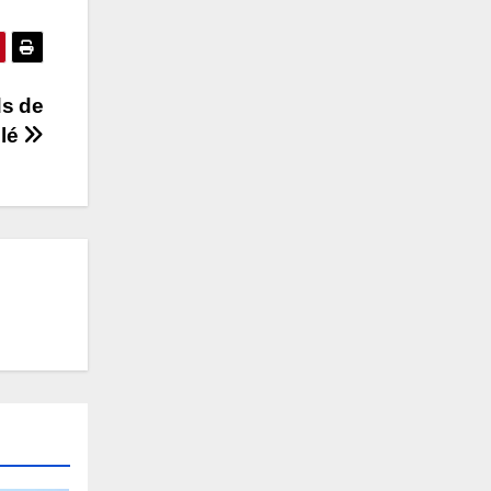
ds de
lé