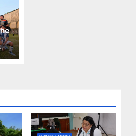
che
R1
GUTIÉRREZ ZAMORA