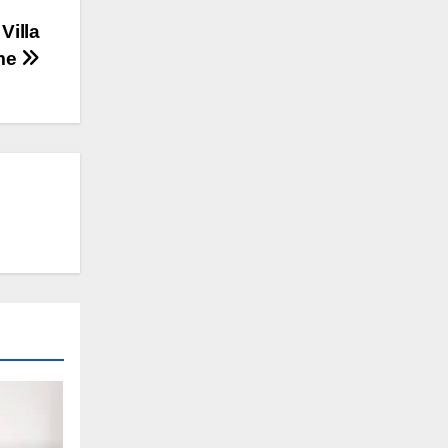
Villa
lme