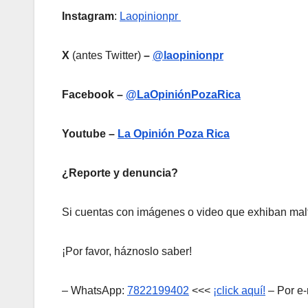
Instagram
:
Laopinionpr
X
(antes Twitter)
–
@laopinionpr
Facebook –
@LaOpiniónPozaRica
Youtube –
La Opinión Poza Rica
¿Reporte y denuncia?
Si cuentas con imágenes o video que exhiban malt
¡Por favor, háznoslo saber!
– WhatsApp:
7822199402
<<<
¡click aquí!
– Por e-