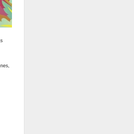
as
ines,