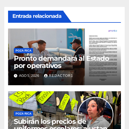
Entrada relacionada
POZA RICA
Pronto demandará al Estado
por operativos
AGO 5, 2026
REDACTOR1
POZA RICA
Subirán los precios de
uniformes escolares; ajustan