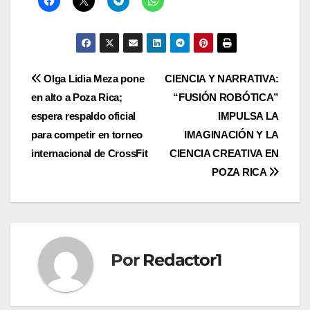
Navegación
Olga Lidia Meza pone
CIENCIA Y NARRATIVA:
en alto a Poza Rica;
“FUSIÓN ROBÓTICA”
de
espera respaldo oficial
IMPULSA LA
entradas
para competir en torneo
IMAGINACIÓN Y LA
internacional de CrossFit
CIENCIA CREATIVA EN
POZA RICA
Por
Redactor1