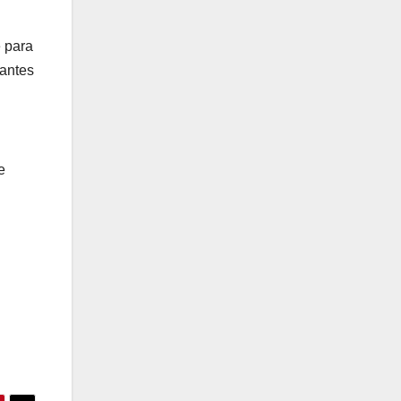
e para
tantes
e