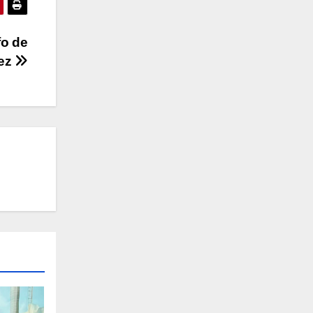
fo de
uez