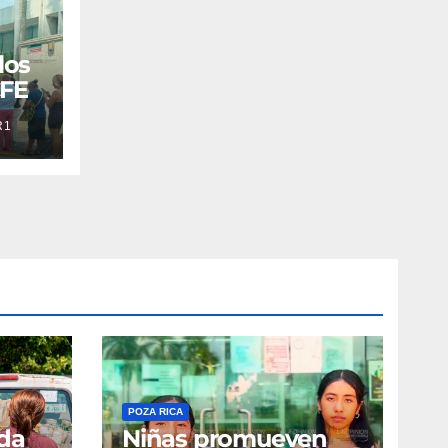
los
CFE
R1
POZA RICA
ada
Niñas promueven