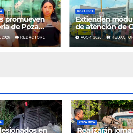
CA
POZA RICA
as promueven
Extienden módu
oria de Poza
de atención de 
, 2026
REDACTOR1
AGO 4, 2026
REDACTO
A
POZA RICA
lesionados en
Realizarán jorn