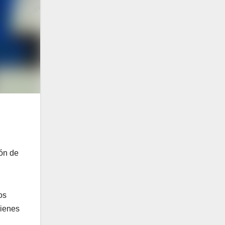
ión de
os
uienes