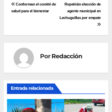
Navegación
Conforman el comité de
Repetirán elección de
salud para el bienestar
agente municipal en
de
Lechuguillas por empate
entradas
Por
Redacción
Entrada relacionada