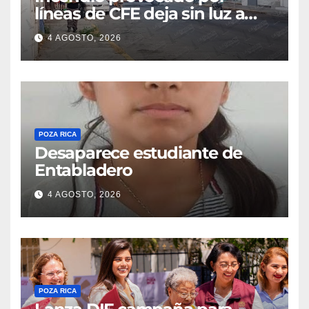
líneas de CFE deja sin luz a
decenas de familias
4 AGOSTO, 2026
POZA RICA
Desaparece estudiante de
Entabladero
4 AGOSTO, 2026
POZA RICA