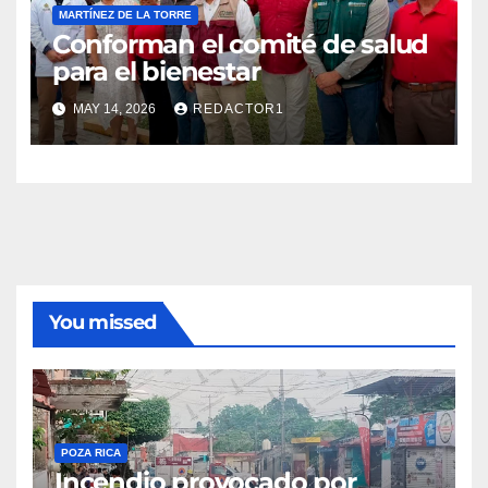
MARTÍNEZ DE LA TORRE
Conforman el comité de salud
para el bienestar
MAY 14, 2026
REDACTOR1
You missed
POZA RICA
Incendio provocado por