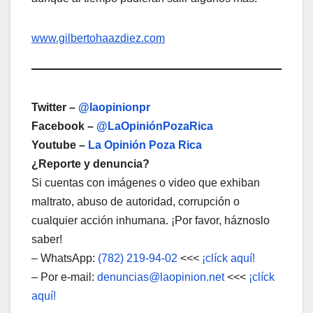
www.gilbertohaazdiez.com
Twitter –
@laopinionpr
Facebook –
@LaOpiniónPozaRica
Youtube –
La Opinión Poza Rica
¿Reporte y denuncia?
Si cuentas con imágenes o video que exhiban
maltrato, abuso de autoridad, corrupción o
cualquier acción inhumana. ¡Por favor, háznoslo
saber!
– WhatsApp:
(782) 219-94-02
<<<
¡clíck aquí!
– Por e-mail:
denuncias@laopinion.net
<<<
¡clíck
aquí!