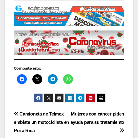
Comparte esto:
Navegación
Camioneta de Telmex
Mujeres con cáncer piden
embiste un motociclista en
ayuda para su tratamiento
de
Poza Rica