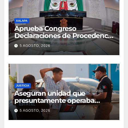
XALAPA
Aprueba Congreso
Declaraciones de Procedencia
en contra de dos munícipes
5 AGOSTO, 2026
JUSTICIA
Aseguran unidad que
presuntamente operaba
mediante aplicación digital en
5 AGOSTO, 2026
operativo de Transporte
Público