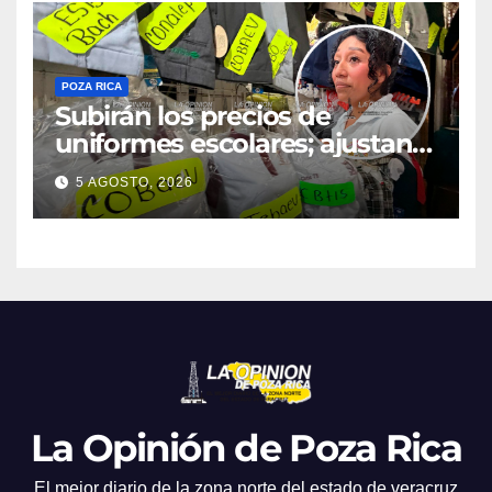
POZA RICA
Subirán los precios de
uniformes escolares; ajustan
promociones
5 AGOSTO, 2026
La Opinión de Poza Rica
El mejor diario de la zona norte del estado de veracruz