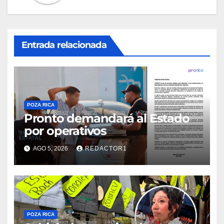
Entrada relacionada
POZA RICA
Pronto demandará al Estado
por operativos
AGO 5, 2026
REDACTOR1
POZA RICA