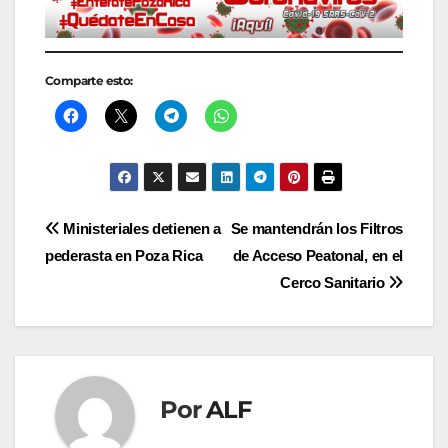
Comparte esto:
Navegación
Ministeriales detienen a
Se mantendrán los Filtros
pederasta en Poza Rica
de Acceso Peatonal, en el
de
Cerco Sanitario
entradas
Por
ALF