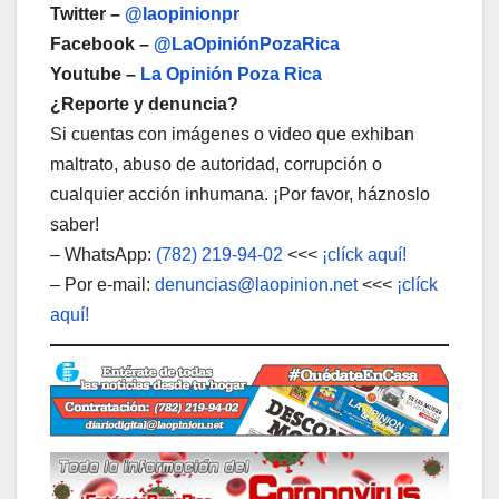
Twitter –
@laopinionpr
Facebook –
@LaOpiniónPozaRica
Youtube –
La Opinión Poza Rica
¿Reporte y denuncia?
Si cuentas con imágenes o video que exhiban
maltrato, abuso de autoridad, corrupción o
cualquier acción inhumana. ¡Por favor, háznoslo
saber!
– WhatsApp:
(782) 219-94-02
<<<
¡clíck aquí!
– Por e-mail:
denuncias@laopinion.net
<<<
¡clíck
aquí!