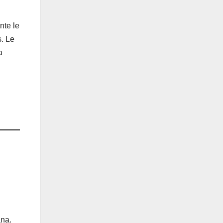
nte le
s. Le
a
ana.