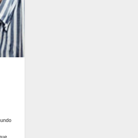
 mundo
 que