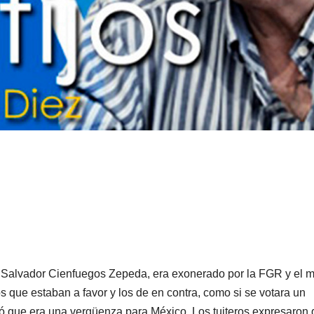
ral Salvador Cienfuegos Zepeda, era exonerado por la FGR y el
s que estaban a favor y los de en contra, como si se votara un
que era una vergüenza para México. Los tuiteros expresaron