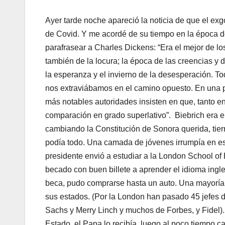
Ayer tarde noche apareció la noticia de que el e
de Covid. Y me acordé de su tiempo en la época d
parafrasear a Charles Dickens: “Era el mejor de los
también de la locura; la época de las creencias y de
la esperanza y el invierno de la desesperación. T
nos extraviábamos en el camino opuesto. En una pa
más notables autoridades insisten en que, tanto en 
comparación en grado superlativo”. Biebrich era e
cambiando la Constitución de Sonora querida, tierr
podía todo. Una camada de jóvenes irrumpía en ese
presidente envió a estudiar a la London School of
becado con buen billete a aprender el idioma ingle
beca, pudo comprarse hasta un auto. Una mayoría
sus estados. (Por la London han pasado 45 jefes 
Sachs y Merry Linch y muchos de Forbes, y Fidel). 
Estado, el Papa lo recibía, luego al poco tiempo c