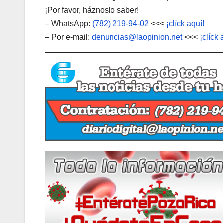
¡Por favor, háznoslo saber!
– WhatsApp:
(782) 219-94-02
<<<
¡clíck aquí!
– Por e-mail:
denuncias@laopinion.net
<<<
¡clíck 