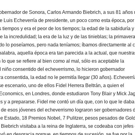
xgobernador de Sonora, Carlos Armando Biebrich, a sus 81 años
e Luis Echeverría de presidente, un poco como esta época, por
 tiempos y era el peor de los tiempos; la edad de la sabiduría y
 la incredulidad; la era de la luz y de las tinieblas; la primaver
odo lo poseíamos, pero nada teníamos; íbamos directamente al c
labra, aquella época era tan parecida a la actual, que nuestra
lo que se refiere al bien como al mal, sólo es aceptable la
l niño consentido del echeverrismo, lo hicieron gobernador
a consentida, la edad no le permitía llegar (30 años). Echeverrí
 escenario, uno de ellos Fidel Herrera Beltrán, a quien el
 Economics, en Londres, donde estudiaron Tony Blair y Mick Jag
s y a prepararse. Fidel me contó un día que, con lo que le daba
 de esos jóvenes del echeverrismo lograron ser gobernadores 
de Estado, 18 Premios Nobel, 7 Pulitzer, pesos pesados de Go
Biebrich visitaba a la reina de Inglaterra, se codeaba con jefes
ayó en desgracia porque, en tiempos de sucesión, se fue por la