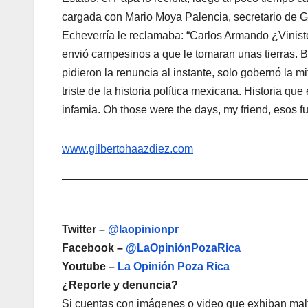
cargada con Mario Moya Palencia, secretario de Go
Echeverría le reclamaba: “Carlos Armando ¿Vinist
envió campesinos a que le tomaran unas tierras. B
pidieron la renuncia al instante, solo gobernó la 
triste de la historia política mexicana. Historia q
infamia. Oh those were the days, my friend, esos f
www.gilbertohaazdiez.com
Twitter –
@laopinionpr
Facebook –
@LaOpiniónPozaRica
Youtube –
La Opinión Poza Rica
¿Reporte y denuncia?
Si cuentas con imágenes o video que exhiban malt