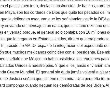
n el país, tienen todo, decían: construcción de bancos, carreter
ren Maya, son los corderos de Dios que quita los pecados del 
os que le defienden aseguran que los señalamientos de la DEA e
erry enviando un mensaje a un narco, que sí fulano o zutano dec
das en verdad porque, el general solo contaba con 18 millones d
anza que le negaron en Estados Unidos, dinero que era producto
r. El presidente AMLO respaldó la integración del expediente de 
ación que muchos mexicanos coinciden con el presidente. Ese m
nero, señaló que México no había asistido a las reuniones para
 Estados Unidos a nuestro país. Y que ellos jamás enviarían ar
nda Guerra Mundial. El general sin duda jamás volverá a pisar 
 de Justicia señala que lo tiene en la mira. Una pequeña torm
ard componga cuando lleguen los demócratas de Joe Biden. Al