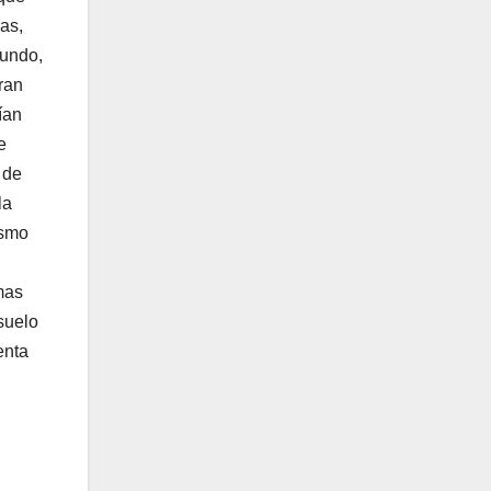
as,
mundo,
ran
ían
e
 de
la
ismo
mas
suelo
enta