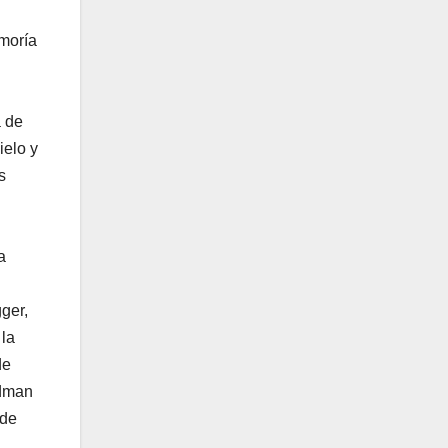
 moría
a de
ielo y
s
a
ger,
 la
de
ldman
 de