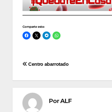
Comparte esto:
Navegación
Centro abarrotado
de
entradas
Por
ALF