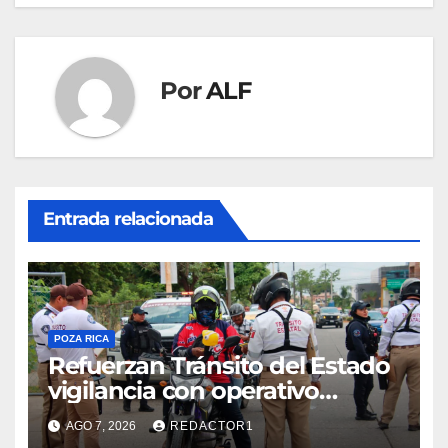
Por
ALF
Entrada relacionada
POZA RICA
Refuerzan Tránsito del Estado
vigilancia con operativo
sorpresa
AGO 7, 2026
REDACTOR1