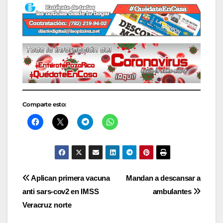
Comparte esto:
Navegación
Aplican primera vacuna
Mandan a descansar a
anti sars-cov2 en IMSS
ambulantes
de
Veracruz norte
entradas