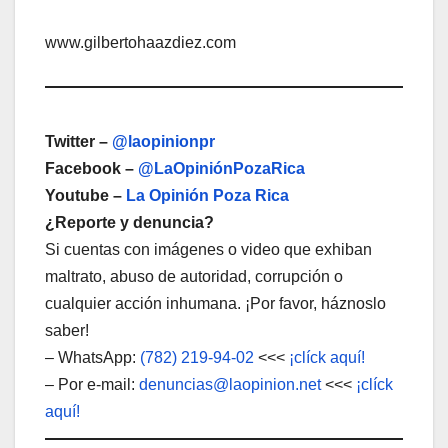
www.gilbertohaazdiez.com
Twitter –
@laopinionpr
Facebook –
@LaOpiniónPozaRica
Youtube –
La Opinión Poza Rica
¿Reporte y denuncia?
Si cuentas con imágenes o video que exhiban
maltrato, abuso de autoridad, corrupción o
cualquier acción inhumana. ¡Por favor, háznoslo
saber!
– WhatsApp:
(782) 219-94-02
<<<
¡clíck aquí!
– Por e-mail:
denuncias@laopinion.net
<<<
¡clíck
aquí!