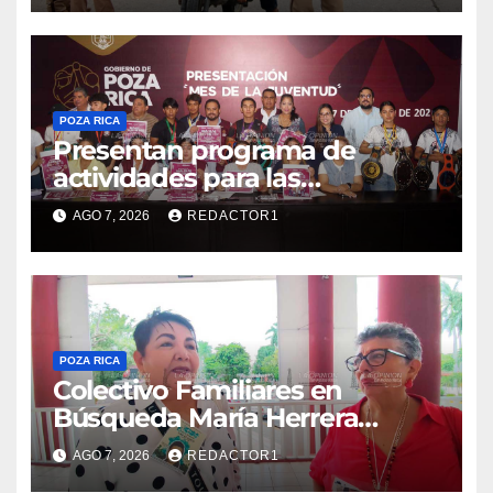
POZA RICA
Presentan programa de
actividades para las
juventudes
AGO 7, 2026
REDACTOR1
POZA RICA
Colectivo Familiares en
Búsqueda María Herrera
convoca a marcha
AGO 7, 2026
REDACTOR1