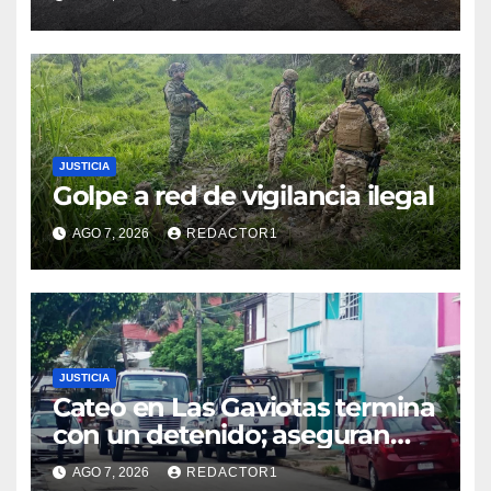
JUSTICIA
Golpe a red de vigilancia ilegal
AGO 7, 2026
REDACTOR1
JUSTICIA
Cateo en Las Gaviotas termina
con un detenido; aseguran
armas, presunta droga y un
AGO 7, 2026
REDACTOR1
automóvil