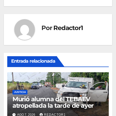
entradas
Por
Redactor1
Entrada relacionada
JUSTICIA
Murió alumna del TEBAEV
atropellada la tarde de ayer
AGO 7, 2026
REDACTOR1