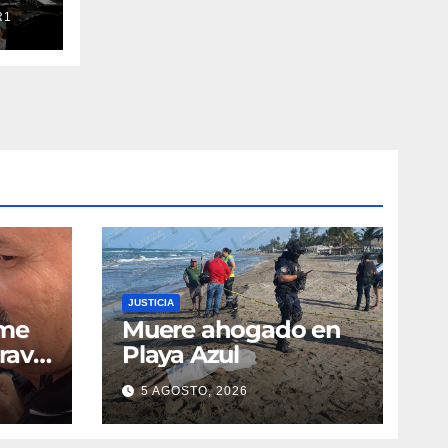
R1
JUSTICIA
 me
Muere ahogado en
Bravo
Playa Azul
rece
5 AGOSTO, 2026
o de