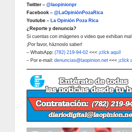
Twitter –
@laopinionpr
Facebook –
@LaOpiniónPozaRica
Youtube –
La Opinión Poza Rica
¿Reporte y denuncia?
Si cuentas con imágenes o video que exhiban malt
¡Por favor, háznoslo saber!
– WhatsApp:
(782) 219-94-02
<<<
¡clíck aquí!
– Por e-mail:
denuncias@laopinion.net
<<<
¡clíck 