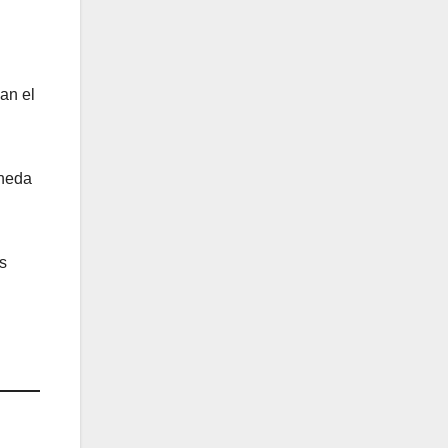
ban el
oneda
s