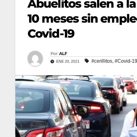
Abuelitos salen a la
10 meses sin empleo
Covid-19
Por
ALF
#cerillitos
,
#Covid-1
ENE 20, 2021