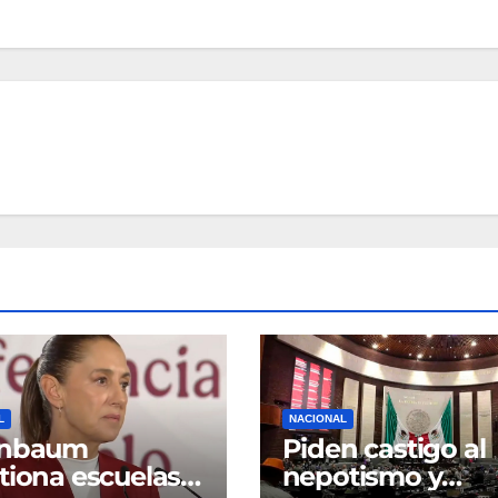
L
NACIONAL
inbaum
Piden castigo al
tiona escuelas
nepotismo y