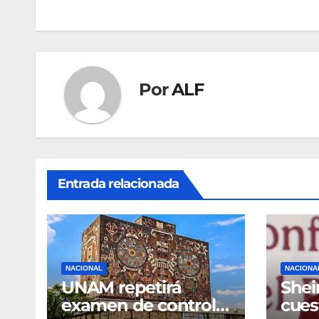
entradas
Por
ALF
Entrada relacionada
NACIONAL
NACIONA
UNAM repetirá
She
examen de control
cues