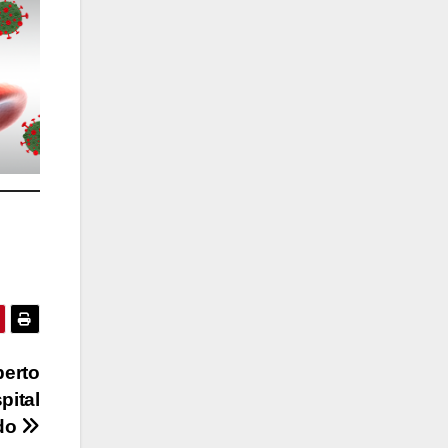
berto
pital
ado