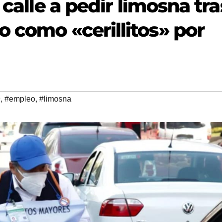
 calle a pedir limosna tra
 como «cerillitos» por
9
,
#empleo
,
#limosna