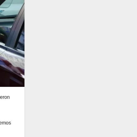
ieron
cemos