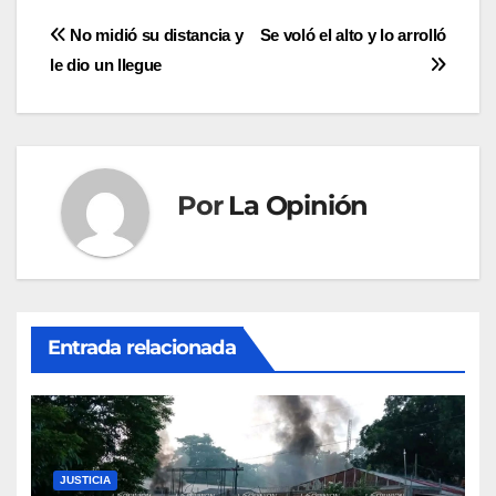
Navegación
No midió su distancia y
Se voló el alto y lo arrolló
le dio un llegue
de
entradas
Por
La Opinión
Entrada relacionada
JUSTICIA