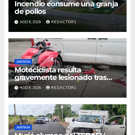
Incendio consume una granja
de pollos
AGO 9, 2026
REDACTOR1
JUSTICIA
Motociclista resulta
gravemente lesionado tras
choque en la colonia Ricardo
AGO 8, 2026
REDACTOR1
Flores Magón
JUSTICIA