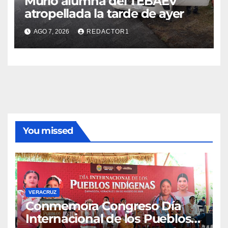
Murió alumna del TEBAEV
atropellada la tarde de ayer
AGO 7, 2026
REDACTOR1
You missed
VERACRUZ
Conmemora Congreso Día
Internacional de los Pueblos