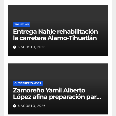
TIHUATLÁN
Entrega Nahle rehabilitación
la carretera Álamo-Tihuatlán
6 AGOSTO, 2026
GUTIÉRREZ ZAMORA
Zamoreño Yamil Alberto
López afina preparación para
participar en el Mundial
6 AGOSTO, 2026
Máster de Atletismo en Corea