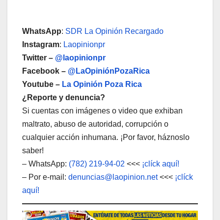
WhatsApp
:
SDR La Opinión Recargado
Instagram
:
Laopinionpr
Twitter –
@laopinionpr
Facebook –
@LaOpiniónPozaRica
Youtube –
La Opinión Poza Rica
¿Reporte y denuncia?
Si cuentas con imágenes o video que exhiban
maltrato, abuso de autoridad, corrupción o
cualquier acción inhumana. ¡Por favor, háznoslo
saber!
– WhatsApp:
(782) 219-94-02
<<<
¡clíck aquí!
– Por e-mail:
denuncias@laopinion.net
<<<
¡clíck
aquí!