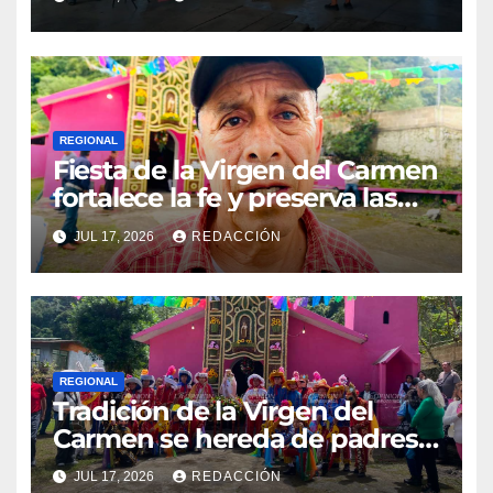
REGIONAL
Fiesta de la Virgen del Carmen
fortalece la fe y preserva las
tradiciones en El Esquilón
JUL 17, 2026
REDACCIÓN
REGIONAL
Tradición de la Virgen del
Carmen se hereda de padres a
hijos en El Esquilón, Jilotepec
JUL 17, 2026
REDACCIÓN