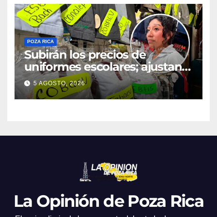
POZA RICA
Subirán los precios de
uniformes escolares; ajustan
promociones
5 AGOSTO, 2026
La Opinión de Poza Rica