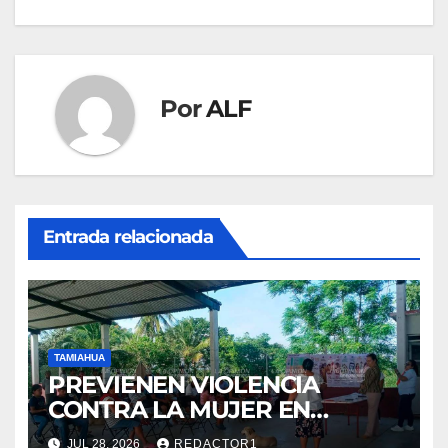
entradas
Por
ALF
Entrada relacionada
TAMIAHUA
PREVIENEN VIOLENCIA
CONTRA LA MUJER EN
COMUNIDADES
JUL 28, 2026
REDACTOR1