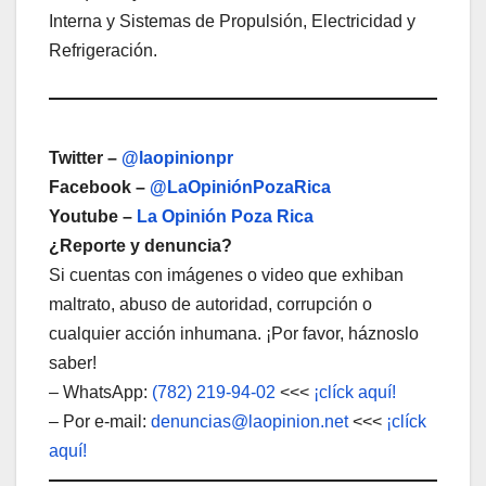
Interna y Sistemas de Propulsión, Electricidad y
Refrigeración.
Twitter –
@laopinionpr
Facebook –
@LaOpiniónPozaRica
Youtube –
La Opinión Poza Rica
¿Reporte y denuncia?
Si cuentas con imágenes o video que exhiban
maltrato, abuso de autoridad, corrupción o
cualquier acción inhumana. ¡Por favor, háznoslo
saber!
– WhatsApp:
(782) 219-94-02
<<<
¡clíck aquí!
– Por e-mail:
denuncias@laopinion.net
<<<
¡clíck
aquí!