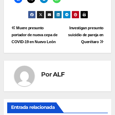
Navegación
Muere presunto
Investigan presunto
portador de nueva cepa de
suicidio de pareja en
de
COVID-19 en Nuevo León
Querétaro
entradas
Por
ALF
Entrada relacionada