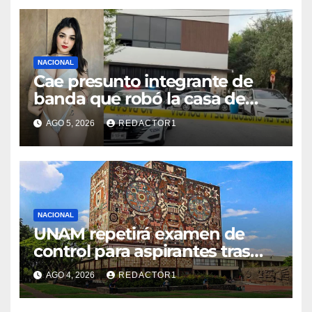
NACIONAL
Cae presunto integrante de
banda que robó la casa de
Karely Ruiz
AGO 5, 2026
REDACTOR1
NACIONAL
UNAM repetirá examen de
control para aspirantes tras
fallas en pruebas en línea
AGO 4, 2026
REDACTOR1