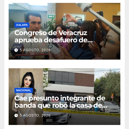
XALAPA
Congreso de Veracruz
aprueba desafuero de
alcaldes de Ixhuatlán del
5 AGOSTO, 2026
Sureste y Úrsulo Galván
NACIONAL
Cae presunto integrante de
banda que robó la casa de
Karely Ruiz
5 AGOSTO, 2026