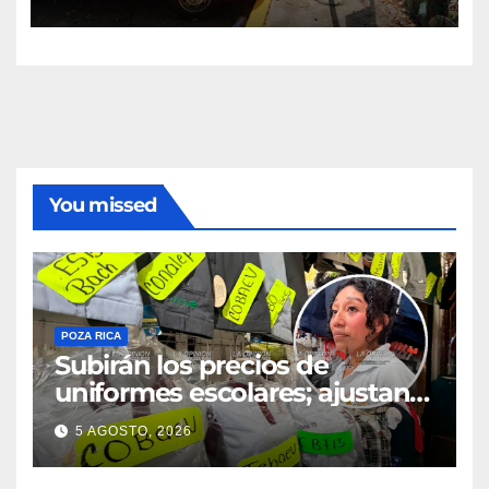
You missed
POZA RICA
Subirán los precios de
uniformes escolares; ajustan
promociones
5 AGOSTO, 2026