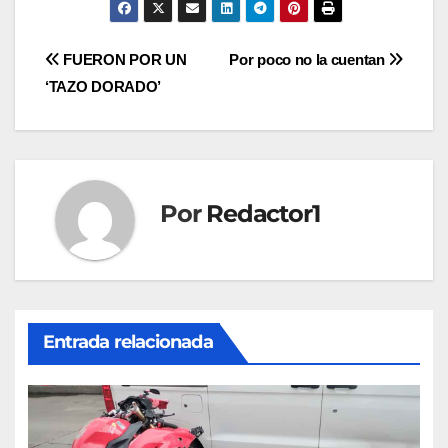
Navegación
FUERON POR UN
Por poco no la cuentan
‘TAZO DORADO’
de
entradas
Por
Redactor1
Entrada relacionada