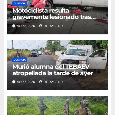
JUSTICIA
Motociclista resulta
gravemente lesionado tras
choque en la colonia Ricardo
AGO 8, 2026
REDACTOR1
Flores Magón
JUSTICIA
Murió alumna del TEBAEV
atropellada la tarde de ayer
AGO 7, 2026
REDACTOR1