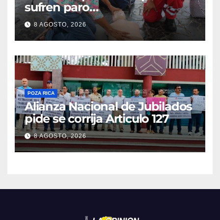
sufren paro
cardiorrespiratorio mueren
8 AGOSTO, 2026
POZA RICA
Alianza Nacional de Jubilados
pide se corrija Articulo 127
8 AGOSTO, 2026