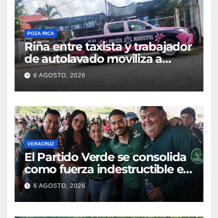
POZA RICA
Riña entre taxista y trabajador
de autolavado moviliza a
policías en Poza Rica
6 AGOSTO, 2026
VERACRUZ
​El Partido Verde se consolida
como fuerza indestructible en
la zona norte de Veracruz
6 AGOSTO, 2026