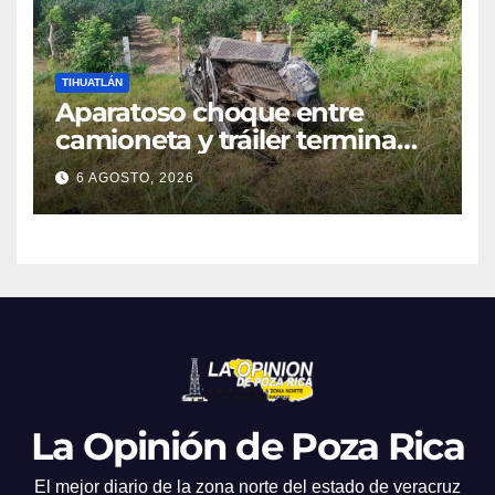
TIHUATLÁN
Aparatoso choque entre
camioneta y tráiler termina
con ambas unidades fuera de
6 AGOSTO, 2026
la carretera en Tihuatlán
La Opinión de Poza Rica
El mejor diario de la zona norte del estado de veracruz