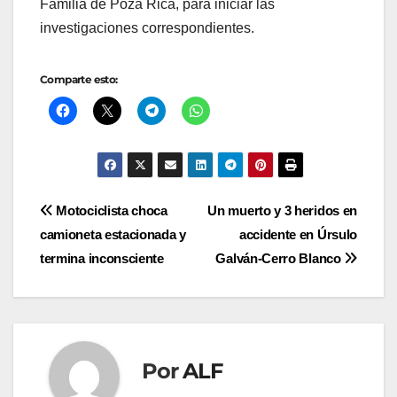
Familia de Poza Rica, para iniciar las
investigaciones correspondientes.
Comparte esto:
Navegación
Motociclista choca
Un muerto y 3 heridos en
camioneta estacionada y
accidente en Úrsulo
de
termina inconsciente
Galván-Cerro Blanco
entradas
Por
ALF