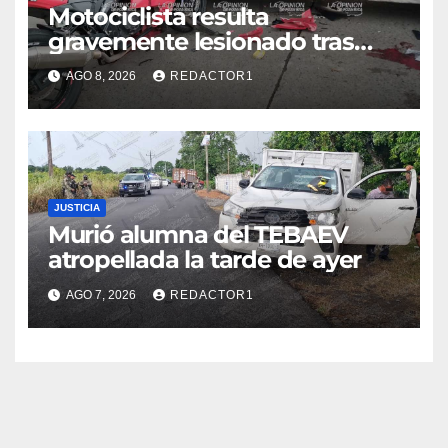
Motociclista resulta
gravemente lesionado tras
choque en la colonia Ricardo
AGO 8, 2026
REDACTOR1
Flores Magón
JUSTICIA
Murió alumna del TEBAEV
atropellada la tarde de ayer
AGO 7, 2026
REDACTOR1